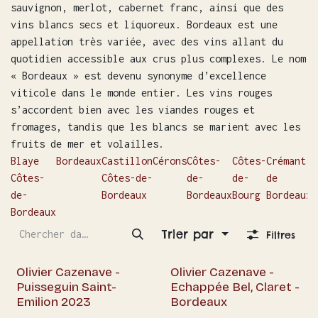
sauvignon, merlot, cabernet franc, ainsi que des
vins blancs secs et liquoreux. Bordeaux est une
appellation très variée, avec des vins allant du
quotidien accessible aux crus plus complexes. Le nom
« Bordeaux » est devenu synonyme d’excellence
viticole dans le monde entier. Les vins rouges
s’accordent bien avec les viandes rouges et
fromages, tandis que les blancs se marient avec les
fruits de mer et volailles.
Blaye
Bordeaux
Castillon
Cérons
Côtes-
Côtes-
Crémant
E
Côtes-
Côtes-de-
de-
de-
de
D
de-
Bordeaux
Bordeaux
Bourg
Bordeaux
M
Bordeaux
Trier par
Filtres
-5% dès 6 bouteilles
Olivier Cazenave -
Olivier Cazenave -
Puisseguin Saint-
Echappée Bel, Claret -
Emilion 2023
Bordeaux