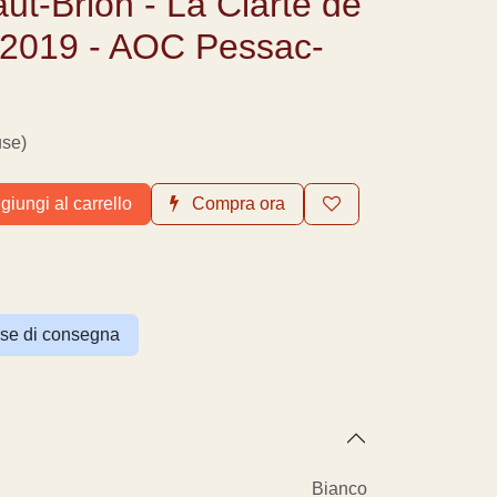
ut-Brion - La Clarté
ion 2019 - AOC
ognan
cluse)
iungi al carrello
Compra ora
 spese di consegna