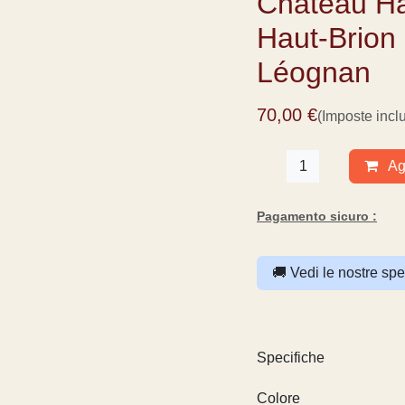
Château Ha
de Haut-Br
Pessac-Lé
70,00
€
(Imposte in
Agg
Pagamento sicuro :
🚚 Vedi le nostre
Specifiche