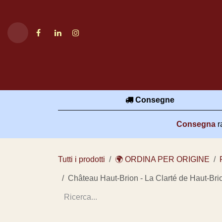
Passa al contenuto
Home
Negozio
Siamo...
Consegne
Consegna
rapida 
Tutti i prodotti
🌍 ORDINA PER ORIGINE
Château Haut-Brion - La Clarté de Haut