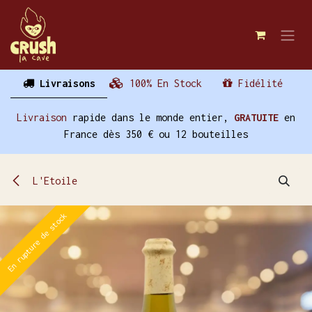
Se rendre au contenu
Livraisons
100% En Stock
Fidélité
Livraison
rapide dans le monde entier,
GRATUITE
en
France dès 350 € ou 12 bouteilles
L'Etoile
En rupture de stock