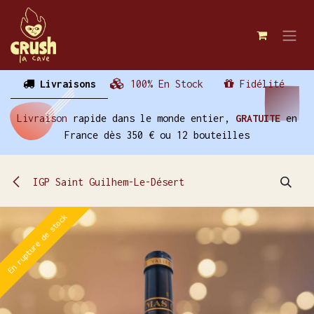
Se rendre au contenu
Livraisons
100% En Stock
Fidélité
Livraison
rapide dans le monde entier,
GRATUITE
en
France dès 350 € ou 12 bouteilles
IGP Saint Guilhem-Le-Désert
En rupture de stock
En rupture de stock