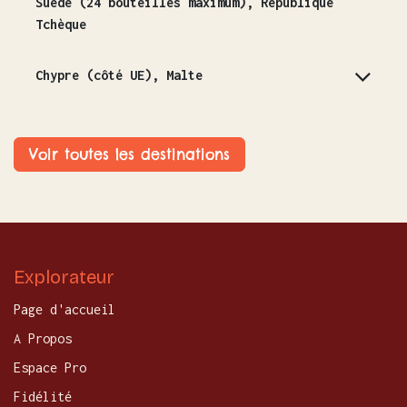
Suède (24 bouteilles maximum), République
Tchèque
Chypre (côté UE), Malte
Voir toutes les destinations
Explorateur
Page d'accueil
A Propos
Espace Pro
Fidélité