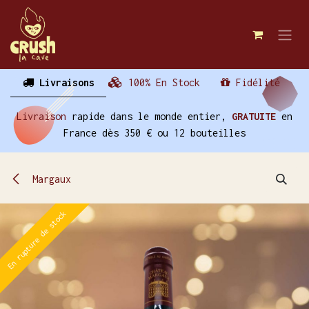
Se rendre au contenu
Livraisons
100% En Stock
Fidélité
Livraison
rapide dans le monde entier,
GRATUITE
en
France dès 350 € ou 12 bouteilles
Margaux
En rupture de stock