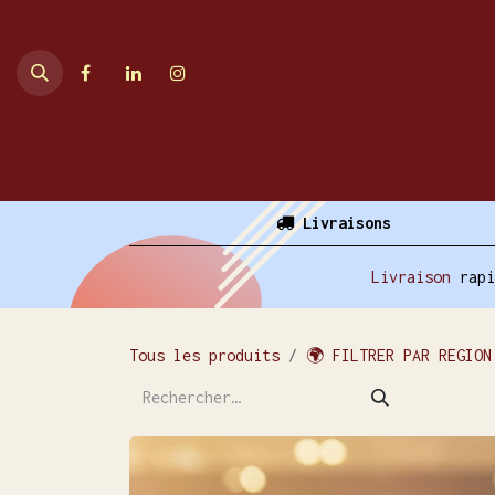
Se rendre au contenu
Accueil
Ventes en ligne
Livraisons
Livraison
rap
Tous les produits
🌍 FILTRER PAR REGION