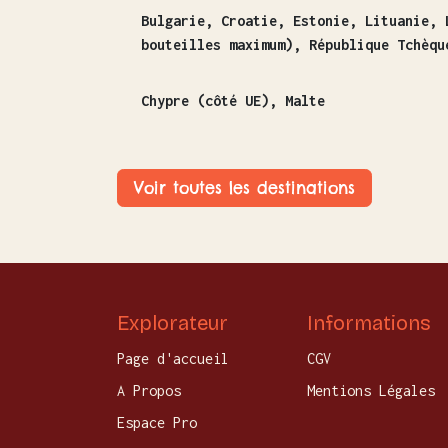
Bulgarie, Croatie, Estonie, Lituanie, 
bouteilles maximum), République Tchèqu
Chypre (côté UE), Malte
Voir toutes les destinations
Explorateur
Informations
Page d'accueil
CGV
A Propos
Mentions Légales
Espace Pro