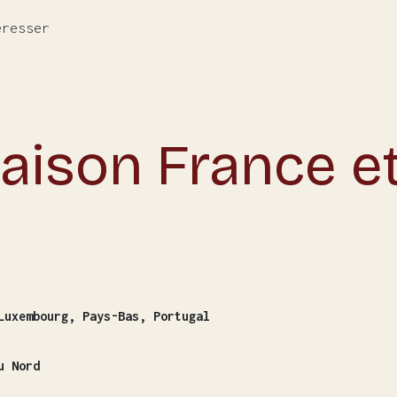
éresser
raison France e
Luxembourg, Pays-Bas, Portugal
u Nord