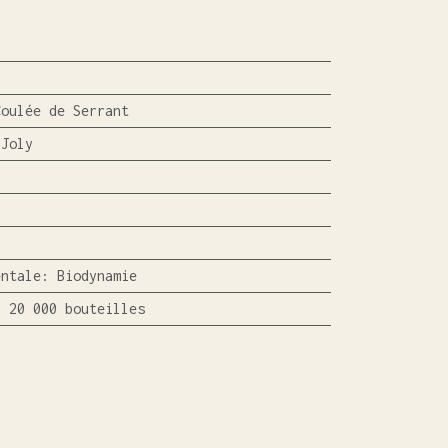
Coulée de Serrant
 Joly
entale
:
Biodynamie
:
20 000 bouteilles