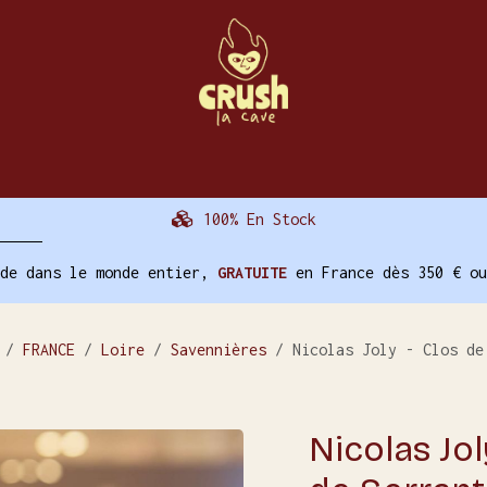
La Cave
Évènements
Nos Autres Services
100% En Stock
ide dans le monde entier,
GRATUITE
en France dès 350 € ou
FRANCE
Loire
Savennières
Nicolas Joly - Clos de
Nicolas Jol