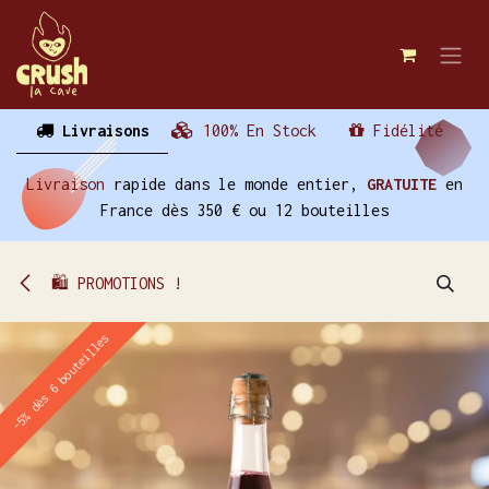
Se rendre au contenu
Livraisons
100% En Stock
Fidélité
Livraison
rapide dans le monde entier,
GRATUITE
en
France dès 350 € ou 12 bouteilles
🛍️ PROMOTIONS !
-5% dès 6 bouteilles