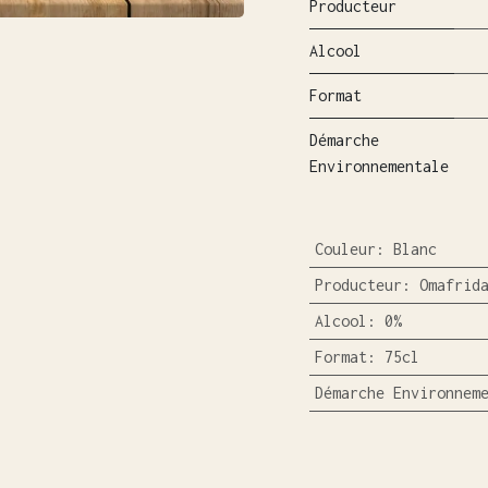
Producteur
Alcool
Format
Démarche
Environnementale
Couleur
:
Blanc
Producteur
:
Omafrid
Alcool
:
0%
Format
:
75cl
Démarche Environnem