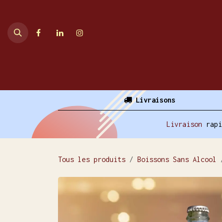
Se rendre au contenu
Accueil
Ventes en ligne
Livraisons
Livraison
rap
Tous les produits
Boissons Sans Alcool