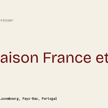
éresser
raison France e
Luxembourg, Pays-Bas, Portugal