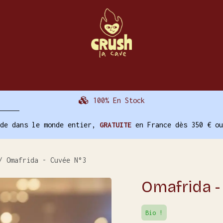
La Cave
Évènements
Nos Autres Services
100% En Stock
ide dans le monde entier,
GRATUITE
en France dès 350 € ou
Omafrida - Cuvée N°3
Omafrida -
Bio !