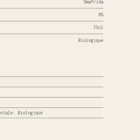
Omafrida
0%
75cl
Biologique
a
entale
:
Biologique