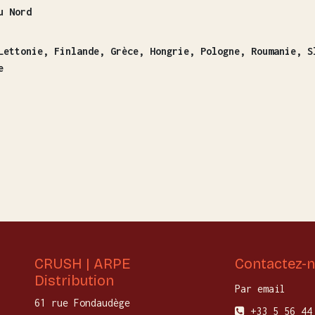
u Nord
Lettonie, Finlande, Grèce, Hongrie, Pologne, Roumanie, S
e
CRUSH | ARPE
Contactez-
Distribution
Par email
61 rue Fondaudège
+33 5 56 44