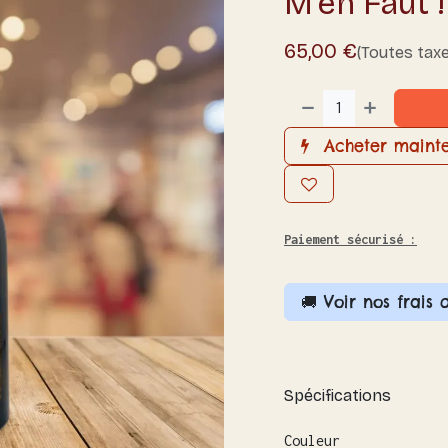
M'en Faut !
65,00
€
(Toutes tax
Acheter maint
Paiement sécurisé :
🚚 Voir nos frais 
Spécifications
Couleur