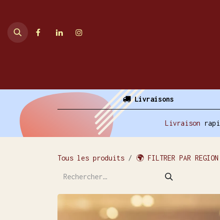
Se rendre au contenu
Accueil
Ventes en ligne
Livraisons
Livraison
rap
Tous les produits
🌍 FILTRER PAR REGION