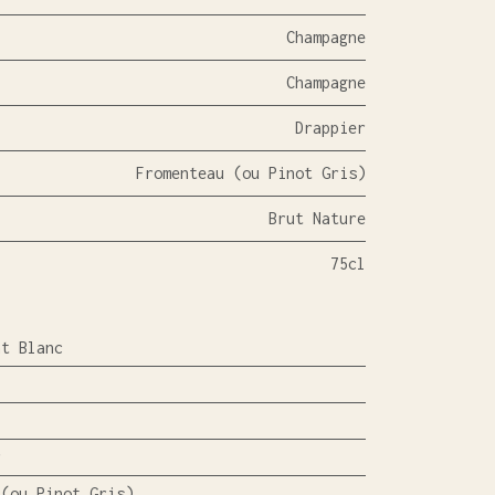
Champagne
Champagne
Drappier
Fromenteau (ou Pinot Gris)
Brut Nature
75cl
nt Blanc
r
 (ou Pinot Gris)