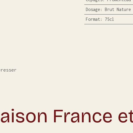
Dosage
:
Brut Nature
Format
:
75cl
éresser
raison France e