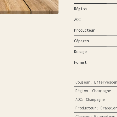
Région
AOC
Producteur
Cépages
Dosage
Format
Couleur
:
Effervesce
Région
:
Champagne
AOC
:
Champagne
Producteur
:
Drappie
Cépages
:
Fromenteau