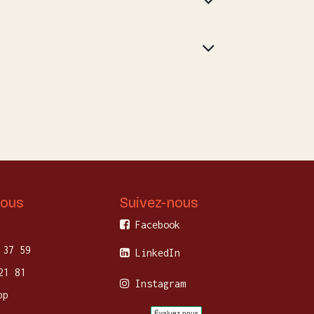
nous
Suivez-nous
Facebook
 37 59
LinkedIn
21 81
Instagram
pp