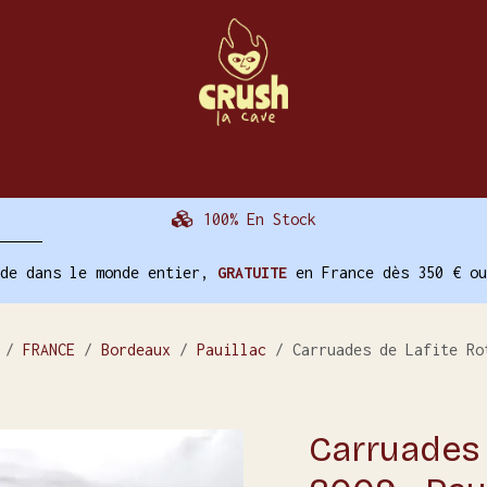
La Cave
Évènements
Nos Autres Services
100% En Stock
ide dans le monde entier,
GRATUITE
en France dès 350 € ou
FRANCE
Bordeaux
Pauillac
Carruades de Lafite Ro
Carruades 