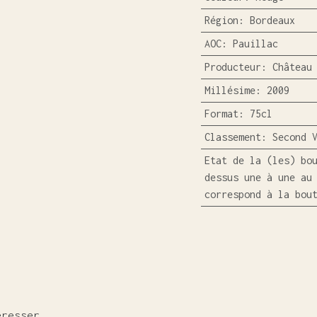
Région
:
Bordeaux
AOC
:
Pauillac
Producteur
:
Château
Millésime
:
2009
Format
:
75cl
Classement
:
Second 
Etat de la (les) bo
dessus une à une au
correspond à la bou
éresser