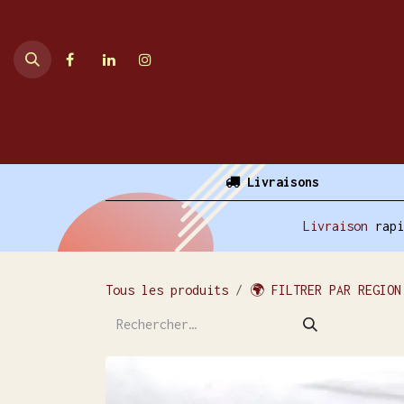
Se rendre au contenu
Accueil
Ventes en ligne
Livraisons
Livraison
rap
Tous les produits
🌍 FILTRER PAR REGION