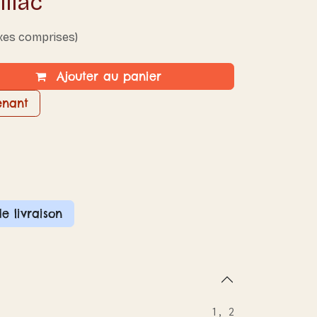
illac
xes comprises)
Ajouter au panier
enant
de livraison
1
,
2