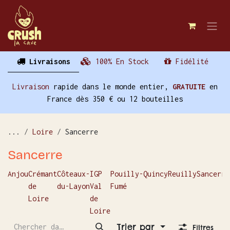
Se rendre au contenu
Livraisons
100% En Stock
Fidélité
Livraison
rapide dans le monde entier,
GRATUITE
en
France dès 350 € ou 12 bouteilles
...
Loire
Sancerre
Sancerre
Anjou
Crémant
Côteaux-
IGP
Pouilly-
Quincy
Reuilly
Sancerre
de
du-Layon
Val
Fumé
Loire
de
Loire
Trier par
Filtres