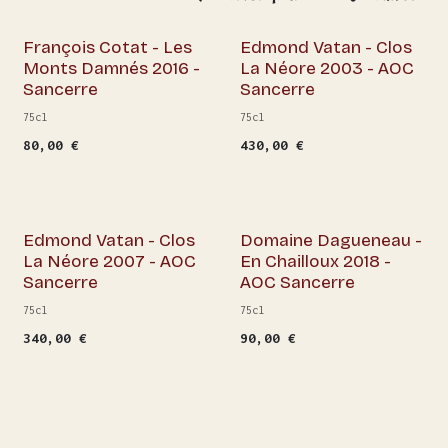
François Cotat - Les
Edmond Vatan - Clos
Monts Damnés 2016 -
La Néore 2003 - AOC
Sancerre
Sancerre
75cl
75cl
80,00
€
430,00
€
En rupture de stock
Edmond Vatan - Clos
Domaine Dagueneau -
La Néore 2007 - AOC
En Chailloux 2018 -
Sancerre
AOC Sancerre
75cl
75cl
340,00
€
90,00
€