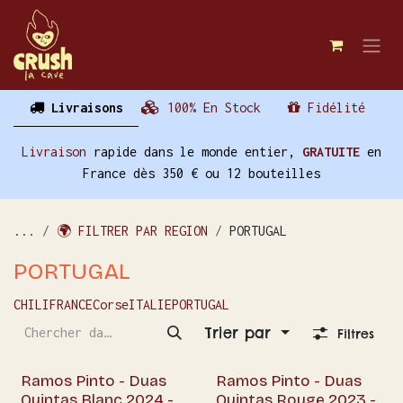
Se rendre au contenu
Livraisons
100% En Stock
Fidélité
Livraison
rapide dans le monde entier,
GRATUITE
en
France dès 350 € ou 12 bouteilles
...
🌍 FILTRER PAR REGION
PORTUGAL
PORTUGAL
CHILI
FRANCE
Corse
ITALIE
PORTUGAL
Trier par
Filtres
Ramos Pinto - Duas
Ramos Pinto - Duas
Quintas Blanc 2024 -
Quintas Rouge 2023 -