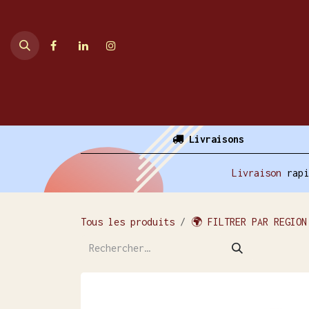
Se rendre au contenu
Accueil
Ventes en ligne
Livraisons
Livraison
rap
Tous les produits
🌍 FILTRER PAR REGION