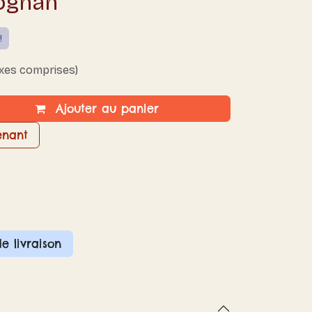
ognan
!
axes comprises)
Ajouter au panier
enant
de livraison