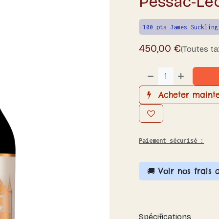
Pessac-Lé
100 pts James Suckling
450,00
€
(Toutes t
Acheter maint
Paiement sécurisé :
🚚 Voir nos frais 
Spécifications