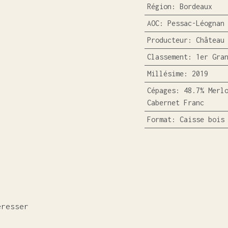
Région
:
Bordeaux
AOC
:
Pessac-Léognan
Producteur
:
Château
Classement
:
1er Gra
Millésime
:
2019
Cépages
:
48.7% Merl
Cabernet Franc
Format
:
Caisse bois
éresser