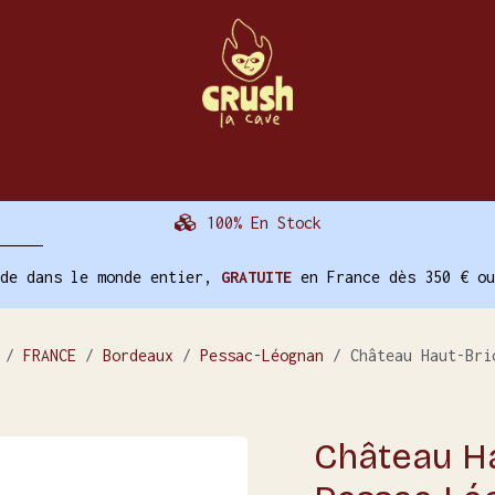
La Cave
Évènements
Nos Autres Services
100% En Stock
ide dans le monde entier,
GRATUITE
en France dès 350 € ou
FRANCE
Bordeaux
Pessac-Léognan
Château Haut-Bri
Château Ha