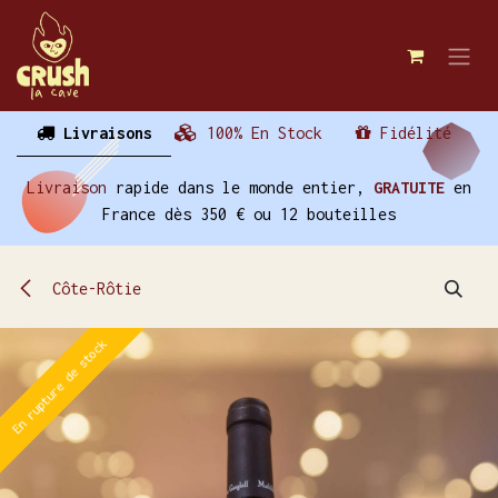
Se rendre au contenu
Livraisons
100% En Stock
Fidélité
Livraison
rapide dans le monde entier,
GRATUITE
en
France dès 350 € ou 12 bouteilles
Côte-Rôtie
En rupture de stock
En rupture de stock