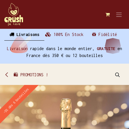
Se rendre au contenu
Livraisons
100% En Stock
Fidélité
Livraison
rapide dans le monde entier,
GRATUITE
en
France dès 350 € ou 12 bouteilles
🛍️ PROMOTIONS !
-5% dès 6 bouteilles