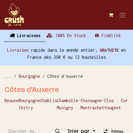
Se rendre au contenu
Livraisons
100% En Stock
Fidélité
Livraison
rapide dans le monde entier,
GRATUITE
en
France dès 350 € ou 12 bouteilles
...
Bourgogne
Côtes d'Auxerre
Côtes d'Auxerre
Beaune
Bourgogne
Chablis
Chambolle-
Chassagne-
Clos
Corto
Chitry
Musigny
Montrachet
Vougeot
Trier par
Filtres