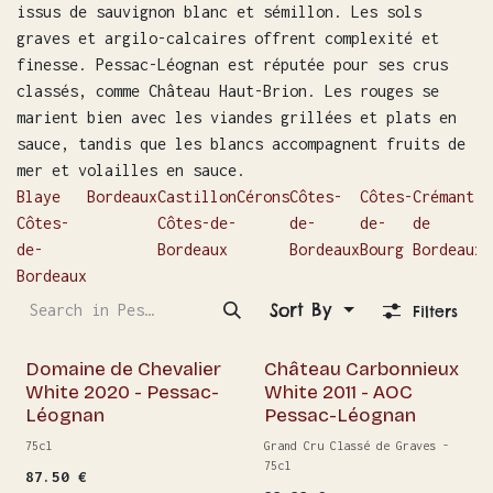
issus de sauvignon blanc et sémillon. Les sols
graves et argilo-calcaires offrent complexité et
finesse. Pessac-Léognan est réputée pour ses crus
classés, comme Château Haut-Brion. Les rouges se
marient bien avec les viandes grillées et plats en
sauce, tandis que les blancs accompagnent fruits de
mer et volailles en sauce.
Blaye
Bordeaux
Castillon
Cérons
Côtes-
Côtes-
Crémant
E
Côtes-
Côtes-de-
de-
de-
de
D
de-
Bordeaux
Bordeaux
Bourg
Bordeaux
M
Bordeaux
Sort By
Filters
Out of stock
Domaine de Chevalier
Château Carbonnieux
White 2020 - Pessac-
White 2011 - AOC
Léognan
Pessac-Léognan
75cl
Grand Cru Classé de Graves -
75cl
87.50
€